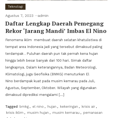
Teknologi
Agustus 7, 2023
admin
Daftar Lengkap Daerah Pemegang
Rekor ‘Jarang Mandi’ Imbas El Nino
Fenomena iklim membuat daerah selatan khatulistiwa di
tempat area Indonesia jadi yang tersebut dimaksud paling
terdampak . Puluhan daerah pun tak pernah kena hujan
hingga lebih besar banyak dari 100 hari. Simak daftar
lengkapnya. Dalam keterangannya, Badan Meteorologi,
Klimatologi, juga Geofisika (BMKG) menuturkan El
Nino berdampak kuat pada musim kemarau pada Juli,
Agustus, September, Oktober. Wilayah yang digunakan
dimaksud diprediksi mengalami […]
Tagged
bmkg
,
el nino
,
hujan
,
kekeringan
,
krisis air
,
krisis iklim
,
musim hujan
,
musim kemarau
,
pemanasan