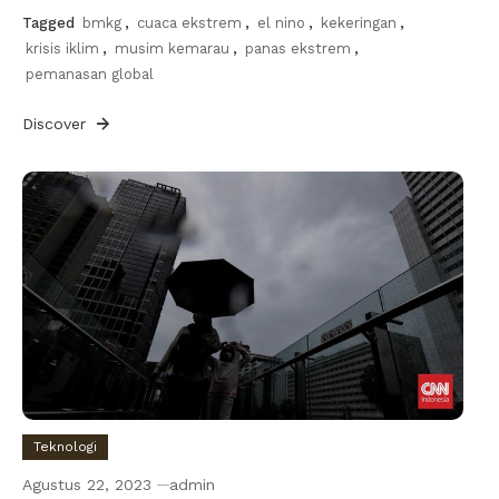
Tagged
bmkg
,
cuaca ekstrem
,
el nino
,
kekeringan
,
krisis iklim
,
musim kemarau
,
panas ekstrem
,
pemanasan global
Discover
Teknologi
Agustus 22, 2023
admin