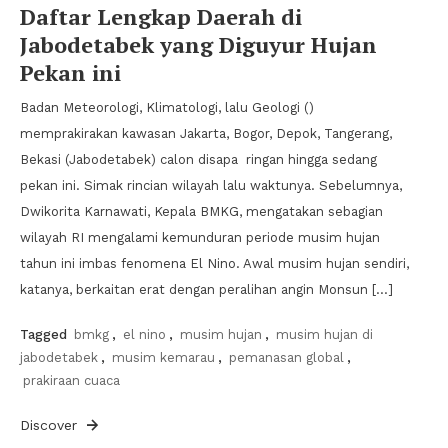
Daftar Lengkap Daerah di
Jabodetabek yang Diguyur Hujan
Pekan ini
Badan Meteorologi, Klimatologi, lalu Geologi ()
memprakirakan kawasan Jakarta, Bogor, Depok, Tangerang,
Bekasi (Jabodetabek) calon disapa ringan hingga sedang
pekan ini. Simak rincian wilayah lalu waktunya. Sebelumnya,
Dwikorita Karnawati, Kepala BMKG, mengatakan sebagian
wilayah RI mengalami kemunduran periode musim hujan
tahun ini imbas fenomena El Nino. Awal musim hujan sendiri,
katanya, berkaitan erat dengan peralihan angin Monsun […]
Tagged
bmkg
,
el nino
,
musim hujan
,
musim hujan di
jabodetabek
,
musim kemarau
,
pemanasan global
,
prakiraan cuaca
Discover