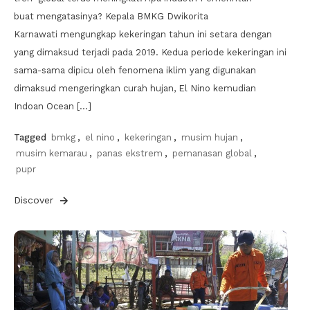
buat mengatasinya? Kepala BMKG Dwikorita
Karnawati mengungkap kekeringan tahun ini setara dengan
yang dimaksud terjadi pada 2019. Kedua periode kekeringan ini
sama-sama dipicu oleh fenomena iklim yang digunakan
dimaksud mengeringkan curah hujan, El Nino kemudian
Indoan Ocean […]
Tagged
bmkg
,
el nino
,
kekeringan
,
musim hujan
,
musim kemarau
,
panas ekstrem
,
pemanasan global
,
pupr
Discover