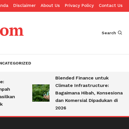
anda
Disclaimer
About Us
Privacy Policy
Contact Us
com
Search
NCATEGORIZED
Blended Finance untuk
Climate Infrastructure:
pah
Bagaimana Hibah, Konsesional,
ilkan
dan Komersial Dipadukan di
2026