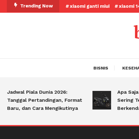
Skip
Trending Now
xiaomi ganti miui
xiaomi 1
To
Content
BISNIS
KESEH
Jadwal Piala Dunia 2026:
Apa Saja K
Tanggal Pertandingan, Format
Sering Ter
Baru, dan Cara Mengikutinya
Berkendar