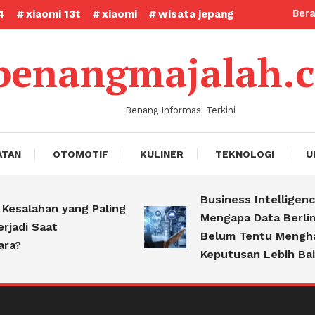
Ber
4
xiaomi 13t
xiaomi
wisata jepang
benangmajalah.
Benang Informasi Terkini
ATAN
OTOMOTIF
KULINER
TEKNOLOGI
U
Business Intelligence:
esalahan yang Paling
Mengapa Data Berlim
jadi Saat
Belum Tentu Menghas
a?
Keputusan Lebih Baik