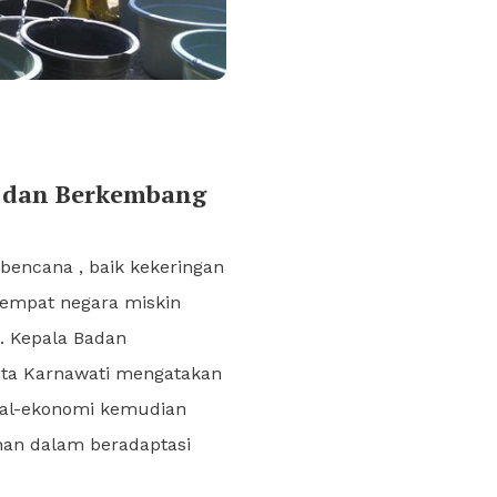
 dan Berkembang
ncana , baik kekeringan
 tempat negara miskin
 Kepala Badan
rita Karnawati mengatakan
sial-ekonomi kemudian
han dalam beradaptasi