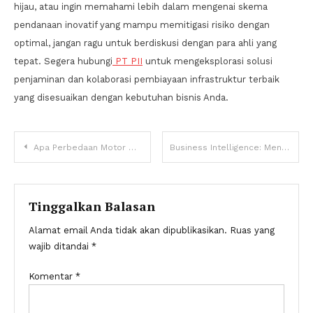
hijau, atau ingin memahami lebih dalam mengenai skema
pendanaan inovatif yang mampu memitigasi risiko dengan
optimal, jangan ragu untuk berdiskusi dengan para ahli yang
tepat. Segera hubungi
PT PII
untuk mengeksplorasi solusi
penjaminan dan kolaborasi pembiayaan infrastruktur terbaik
yang disesuaikan dengan kebutuhan bisnis Anda.
Navigasi
Apa Perbedaan Motor Matic, Manual, dan Sport?
Business Intelligence: Mengapa Data Berlimpah Belum Tentu Menghasilkan Keputusan Lebih Baik
pos
Tinggalkan Balasan
Alamat email Anda tidak akan dipublikasikan.
Ruas yang
wajib ditandai
*
Komentar
*