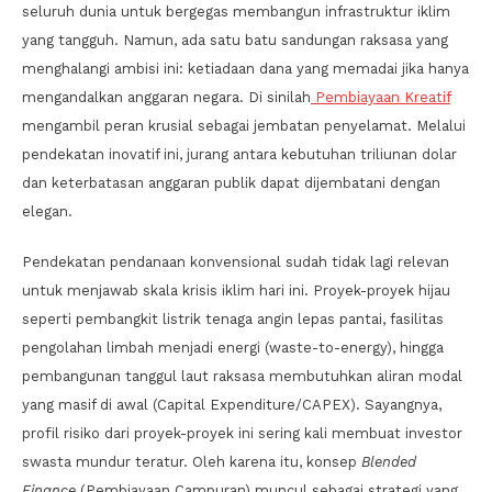
seluruh dunia untuk bergegas membangun infrastruktur iklim
yang tangguh. Namun, ada satu batu sandungan raksasa yang
menghalangi ambisi ini: ketiadaan dana yang memadai jika hanya
mengandalkan anggaran negara. Di sinilah
Pembiayaan Kreatif
mengambil peran krusial sebagai jembatan penyelamat. Melalui
pendekatan inovatif ini, jurang antara kebutuhan triliunan dolar
dan keterbatasan anggaran publik dapat dijembatani dengan
elegan.
Pendekatan pendanaan konvensional sudah tidak lagi relevan
untuk menjawab skala krisis iklim hari ini. Proyek-proyek hijau
seperti pembangkit listrik tenaga angin lepas pantai, fasilitas
pengolahan limbah menjadi energi (waste-to-energy), hingga
pembangunan tanggul laut raksasa membutuhkan aliran modal
yang masif di awal (Capital Expenditure/CAPEX). Sayangnya,
profil risiko dari proyek-proyek ini sering kali membuat investor
swasta mundur teratur. Oleh karena itu, konsep
Blended
Finance
(Pembiayaan Campuran) muncul sebagai strategi yang