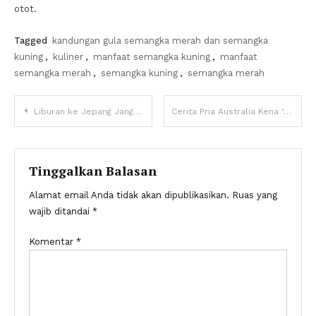
otot.
Tagged
kandungan gula semangka merah dan semangka
kuning
,
kuliner
,
manfaat semangka kuning
,
manfaat
semangka merah
,
semangka kuning
,
semangka merah
Navigasi
Liburan ke Jepang Jangan Lupa Naik ‘Kereta Jamur’
Cerita Pria Australia Kena ‘PHP’ Pesawat hingga Rugi Rp18,8 Juta
pos
Tinggalkan Balasan
Alamat email Anda tidak akan dipublikasikan.
Ruas yang
wajib ditandai
*
Komentar
*