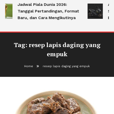
Jadwal Piala Dunia 2026:
Apa
Tanggal Pertandingan, Format
Ser
Baru, dan Cara Mengikutinya
Be
Tag:
resep lapis daging yang
empuk
Home
resep lapis daging yang empuk