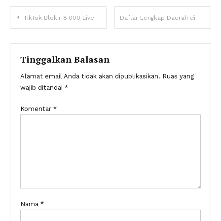
Navigasi
TikTok Blokir 8.000 Live Streaming dari Wilayah Konflik Israel-Hamas
Daftar Lengkap Daerah di Jabodetabek yang Diguyur Hujan Pekan ini
pos
Tinggalkan Balasan
Alamat email Anda tidak akan dipublikasikan.
Ruas yang
wajib ditandai
*
Komentar
*
Nama
*