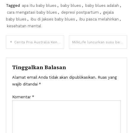
Tagged
apa itu baby blues
,
baby blues
,
baby blues adalah
,
cara mengatasi baby blues
,
depresi postpartum
,
gejala
baby blues
,
ibu di jakses baby blues
,
ibu pasca melahirkan
,
kesehatan mental
Navigasi
Cerita Pria Australia Kena ‘PHP’ Pesawat hingga Rugi Rp18,8 Juta
MilkLife luncurkan susu bebas laktosa Choco Hazelnut
pos
Tinggalkan Balasan
Alamat email Anda tidak akan dipublikasikan.
Ruas yang
wajib ditandai
*
Komentar
*