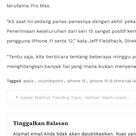
terutama Pro Max.
“AS saat ini sedang panas-panasnya dengan akhir peka
Penerimaan keseluruhan dari seri 15 sangat positif k
pengguna iPhone 11 serta 12,” kata Jeff Fieldhack, Dir
“Tentu saja, kita berbicara tentang beberapa minggu p
menghilangkan banyak hal yang mana bukan menyenang
Tagged
apple
,
counterpoint
,
iphone 15
,
iphone 15 di china tak l
Navigasi
Ganjar Mahfud Trending Topic, Netizen Wanti-wanti Potensi PHP Lagi
pos
Tinggalkan Balasan
Alamat email Anda tidak akan dipublikasikan.
Ruas yan