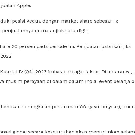
jualan Apple.
duki posisi kedua dengan market share sebesar 16
penjualannya cuma anjlok satu digit.
re 20 persen pada periode ini. Penjualan pabrikan jika
 2022.
uartal IV (Q4) 2023 imbas berbagai faktor. Di antaranya, 
a musim perayaan di dalam dalam India, event belanja o
entikan serangkaian penurunan YoY (year on year),” me
onsel global secara keseluruhan akan menurunkan sela