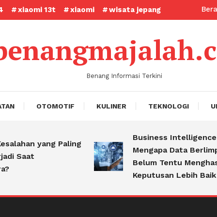
Ber
4
xiaomi 13t
xiaomi
wisata jepang
benangmajalah.
Benang Informasi Terkini
ATAN
OTOMOTIF
KULINER
TEKNOLOGI
U
Business Intelligence:
ahan yang Paling
Mengapa Data Berlimpah
 Saat
Belum Tentu Menghasilka
Keputusan Lebih Baik