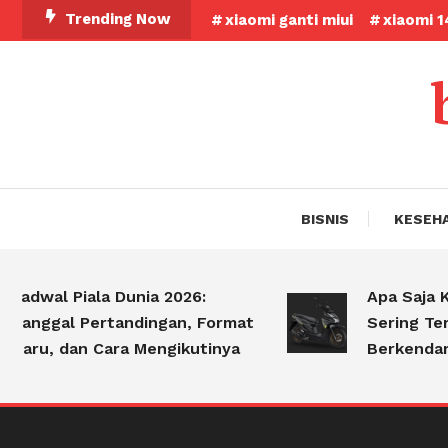
Skip
Trending Now
xiaomi ganti miui
xiaomi 1
To
Content
BISNIS
KESEH
wal Piala Dunia 2026:
Apa Saja Kesal
nggal Pertandingan, Format
Sering Terjadi
ru, dan Cara Mengikutinya
Berkendara?