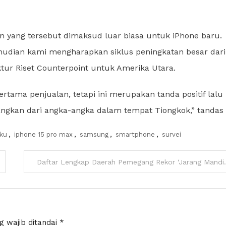
n yang tersebut dimaksud luar biasa untuk iPhone baru.
emudian kami mengharapkan siklus peningkatan besar dari
ektur Riset Counterpoint untuk Amerika Utara.
ertama penjualan, tetapi ini merupakan tanda positif lalu
kan dari angka-angka dalam tempat Tiongkok,” tandas 
aku
,
iphone 15 pro max
,
samsung
,
smartphone
,
survei
Daftar Lengkap Daera
g wajib ditandai
*