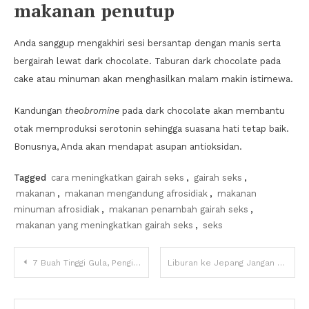
makanan penutup
Anda sanggup mengakhiri sesi bersantap dengan manis serta
bergairah lewat dark chocolate. Taburan dark chocolate pada
cake atau minuman akan menghasilkan malam makin istimewa.
Kandungan
theobromine
pada dark chocolate akan membantu
otak memproduksi serotonin sehingga suasana hati tetap baik.
Bonusnya, Anda akan mendapat asupan antioksidan.
Tagged
cara meningkatkan gairah seks
,
gairah seks
,
makanan
,
makanan mengandung afrosidiak
,
makanan
minuman afrosidiak
,
makanan penambah gairah seks
,
makanan yang meningkatkan gairah seks
,
seks
Navigasi
7 Buah Tinggi Gula, Pengidap Diabetes Harus Hati-hati
Liburan ke Jepang Jangan Lupa Naik ‘Kereta Jamur’
pos