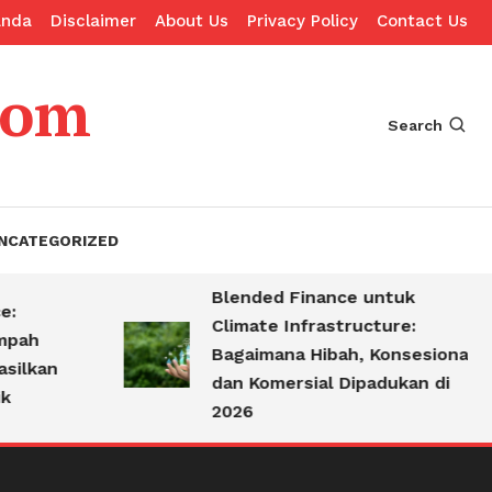
anda
Disclaimer
About Us
Privacy Policy
Contact Us
com
Search
NCATEGORIZED
Blended Finance untuk
Climate Infrastructure:
ah
Bagaimana Hibah, Konsesional,
lkan
dan Komersial Dipadukan di
2026