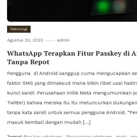
Teknologi
Agustus 20, 2023
admin
WhatsApp Terapkan Fitur Passkey di A
Tanpa Repot
Pengguna di Android sanggup cuma mengucapkan sel
faktor SMS yang dimaksud mana bikin ribet usai hadir
kunci sandi. Perusahaan milik Meta mengumumkan p
Twitter) bahwa mereka itu itu meluncurkan dukungan 
tanpa kata sandi untuk semua pengguna Android. “Pe
masuk kembali dengan mudah […]
Tagged
fitur baru whatsapp
,
fitur passkey whatsapp
,
meta
,
pa