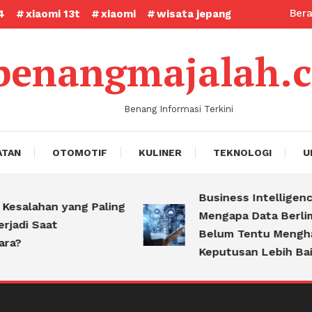
Ber
4
xiaomi 13t
xiaomi
wisata jepang
benangmajalah.
Benang Informasi Terkini
ATAN
OTOMOTIF
KULINER
TEKNOLOGI
U
Business Intelligence:
esalahan yang Paling
Mengapa Data Berlimp
adi Saat
Belum Tentu Menghasi
a?
Keputusan Lebih Baik