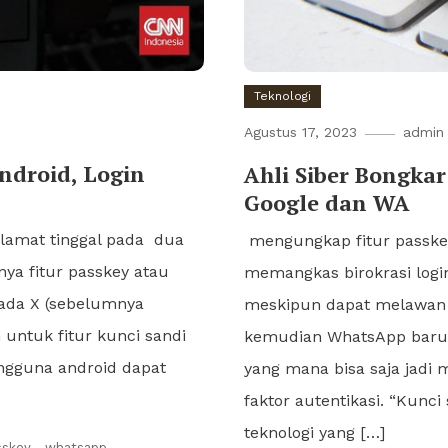
Teknologi
Agustus 17, 2023
admin
ndroid, Login
Ahli Siber Bongka
Google dan WA
amat tinggal pada dua
mengungkap fitur passkey
nya fitur passkey atau
memangkas birokrasi log
ada X (sebelumnya
meskipun dapat melawan 
untuk fitur kunci sandi
kemudian WhatsApp baru
ngguna android dapat
yang mana bisa saja jadi
faktor autentikasi. “Kunc
teknologi yang […]
sskey
,
whatsapp