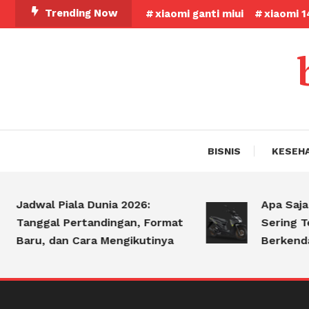
Skip
Trending Now
xiaomi ganti miui
xiaomi 1
To
Content
BISNIS
KESEH
Jadwal Piala Dunia 2026:
Apa Saja K
Tanggal Pertandingan, Format
Sering Terj
Baru, dan Cara Mengikutinya
Berkendar