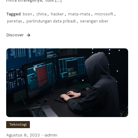
mitra strategisnya,” tulis […]
Tagged
bssn
,
china
,
hacker
,
mata-mata
,
microsoft
,
peretas
,
perlindungan data pribadi
,
serangan siber
Discover
Teknologi
Agustus 8, 2023
admin