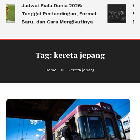
Jadwal Piala Dunia 2026:
Apa
Tanggal Pertandingan, Format
Ser
Baru, dan Cara Mengikutinya
Be
Tag:
kereta jepang
Home
kereta jepang