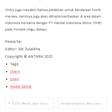
Chery juga meyakini bahwa perakitan untuk kendaraan listrik
mereka, nantinya juga akan diimplementasikan di area dalam
Indonesia bersama dengan PT Handal Indonesia Motor (HIM)
pada Pondok Ungu, Bekasi.
Pewarta:
Editor: Siti Zulaikha
Copyright © ANTARA 2023
Tags
chery
phev
mobil listrik
Navigasi
FOTO: Meniti Jalur Darat Indonesia ke Brunei Darussalam
Pertama Kalinya, Miss Universe Bakal Diikuti 2 Wanita Transgender