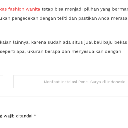
kas fashion wanita
tetap bisa menjadi pilihan yang berma
akukan pengecekan dengan teliti dan pastikan Anda merasa
kaian lainnya, karena sudah ada situs jual beli baju bekas
an seperti apa, ukuran berapa dan menyesuaikan dengan
Manfaat Instalasi Panel Surya di Indonesia
g wajib ditandai
*