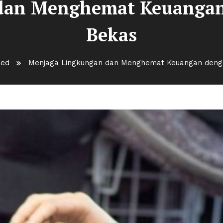
dan Menghemat Keuangan
Bekas
zed
Menjaga Lingkungan dan Menghemat Keuangan deng