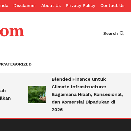
anda
Disclaimer
About Us
Privacy Policy
Contact Us
com
Search
NCATEGORIZED
Blended Finance untuk
Climate Infrastructure:
Bagaimana Hibah, Konsesional,
dan Komersial Dipadukan di
2026