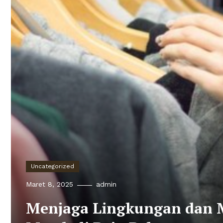
Uncategorized
Maret 8, 2025
admin
Menjaga Lingkungan dan