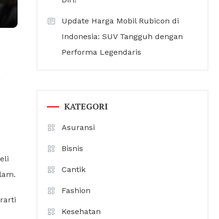
Update Harga Mobil Rubicon di
Indonesia: SUV Tangguh dengan
Performa Legendaris
a
KATEGORI
Asuransi
Bisnis
eli
Cantik
lam.
Fashion
arti
Kesehatan