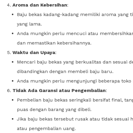
Aroma dan Kebersihan
:
Baju bekas kadang-kadang memiliki aroma yang 
yang lama.
Anda mungkin perlu mencuci atau membersihkan 
dan memastikan kebersihannya.
Waktu dan Upaya
:
Mencari baju bekas yang berkualitas dan sesuai 
dibandingkan dengan membeli baju baru.
Anda mungkin perlu mengunjungi beberapa toko 
Tidak Ada Garansi atau Pengembalian
:
Pembelian baju bekas seringkali bersifat final, t
puas dengan barang yang dibeli.
Jika baju bekas tersebut rusak atau tidak sesua
atau pengembalian uang.