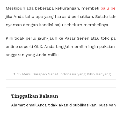
Meskipun ada beberapa kekurangan, membeli
baju be
jika Anda tahu apa yang harus diperhatikan. Selalu l
nyaman dengan kondisi baju sebelum membelinya.
Kini tidak perlu jauh-jauh ke Pasar Senen atau toko pa
online seperti OLX. Anda tinggal memilih ingin pakai
anggaran yang Anda miliki.
Navigasi
15 Menu Sarapan Sehat Indonesia yang Bikin Kenyang
pos
Tinggalkan Balasan
Alamat email Anda tidak akan dipublikasikan.
Ruas yan