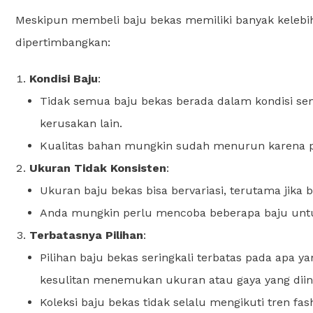
Meskipun membeli baju bekas memiliki banyak kelebi
dipertimbangkan:
Kondisi Baju
:
Tidak semua baju bekas berada dalam kondisi se
kerusakan lain.
Kualitas bahan mungkin sudah menurun karena 
Ukuran Tidak Konsisten
:
Ukuran baju bekas bisa bervariasi, terutama jika 
Anda mungkin perlu mencoba beberapa baju unt
Terbatasnya Pilihan
:
Pilihan baju bekas seringkali terbatas pada apa y
kesulitan menemukan ukuran atau gaya yang diin
Koleksi baju bekas tidak selalu mengikuti tren fas