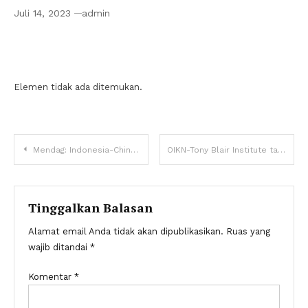
Juli 14, 2023
admin
Kemenperin harap RI jadi pemimpin produk
“biodegradable”
Elemen tidak ada ditemukan.
Navigasi
Mendag: Indonesia-China sepakat tingkatkan kerja sama dagang
OIKN-Tony Blair Institute tanda tangani MoU pengembangan zona riset
pos
Tinggalkan Balasan
Alamat email Anda tidak akan dipublikasikan.
Ruas yang
wajib ditandai
*
Komentar
*