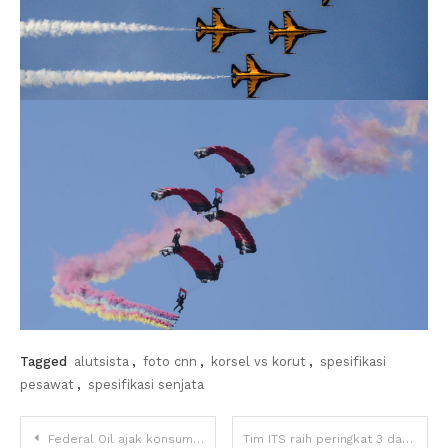
Tagged
alutsista
,
foto cnn
,
korsel vs korut
,
spesifikasi
pesawat
,
spesifikasi senjata
Navigasi
Federal Oil ajak konsumen nonton langsung MotoGP Mandalika
Tim ITS raih peringkat 3 dalam Shell Eco-marathon World Championship