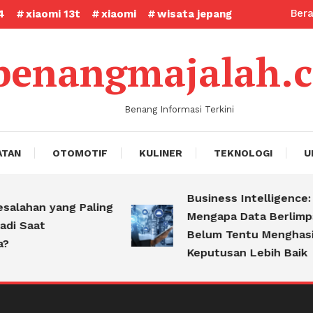
Ber
4
xiaomi 13t
xiaomi
wisata jepang
benangmajalah.
Benang Informasi Terkini
ATAN
OTOMOTIF
KULINER
TEKNOLOGI
U
Business Intelligence:
han yang Paling
Mengapa Data Berlimpah
Saat
Belum Tentu Menghasilkan
Keputusan Lebih Baik