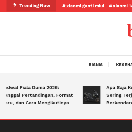
Skip
Trending Now
xiaomi ganti miui
xiaomi 1
To
Content
BISNIS
KESEH
al Piala Dunia 2026:
Apa Saja Kesala
ggal Pertandingan, Format
Sering Terjadi 
u, dan Cara Mengikutinya
Berkendara?