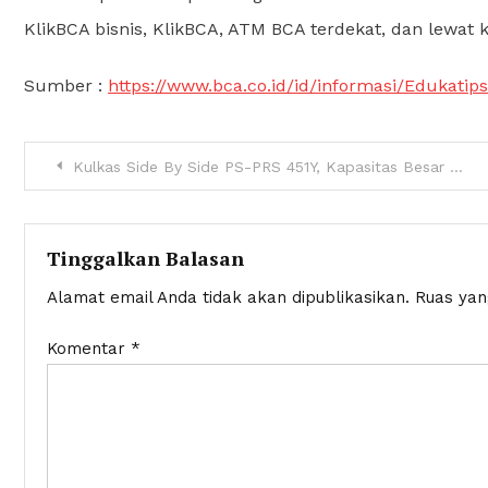
KlikBCA bisnis, KlikBCA, ATM BCA terdekat, dan lewat 
Sumber :
https://www.bca.co.id/id/informasi/Edukati
Navigasi
Kulkas Side By Side PS-PRS 451Y, Kapasitas Besar dengan Harga Terjangkau
pos
Tinggalkan Balasan
Alamat email Anda tidak akan dipublikasikan.
Ruas yan
Komentar
*