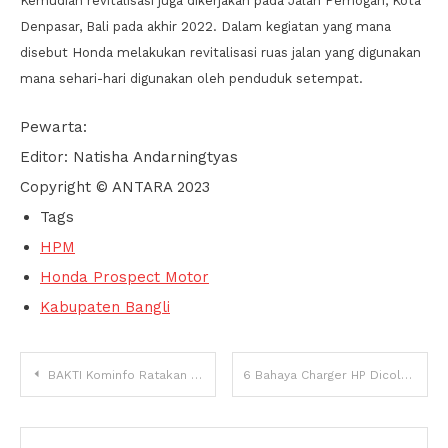
Kemudian revitalisasi juga dikerjakan pada Jalan Pemogan, Kota
Denpasar, Bali pada akhir 2022. Dalam kegiatan yang mana
disebut Honda melakukan revitalisasi ruas jalan yang digunakan
mana sehari-hari digunakan oleh penduduk setempat.
Pewarta:
Editor: Natisha Andarningtyas
Copyright © ANTARA 2023
Tags
HPM
Honda Prospect Motor
Kabupaten Bangli
Navigasi
BAKTI Kominfo Ratakan Koneksi Digital untuk Pendidikan di Daerah 3T
6 Bahaya Charger HP Dicolok Terus di Stopkontak
pos