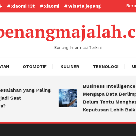
Ber
4
xiaomi 13t
xiaomi
wisata jepang
benangmajalah.
Benang Informasi Terkini
ATAN
OTOMOTIF
KULINER
TEKNOLOGI
U
Business Intelligence:
alahan yang Paling
Mengapa Data Berlimpah
i Saat
Belum Tentu Menghasilk
Keputusan Lebih Baik