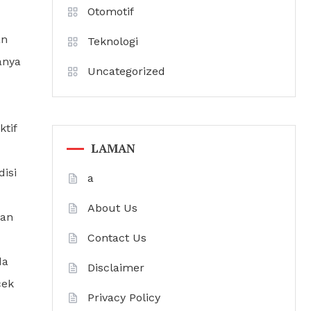
Otomotif
an
Teknologi
anya
Uncategorized
ktif
LAMAN
isi
a
About Us
aan
Contact Us
da
Disclaimer
cek
Privacy Policy