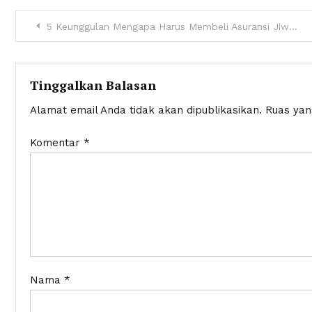
Navigasi
5 Keunggulan Mengapa Harus Membeli Asuransi Jiwa Digital
pos
Tinggalkan Balasan
Alamat email Anda tidak akan dipublikasikan.
Ruas yan
Komentar
*
Nama
*