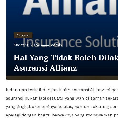
Asuransi
Maret 11, 2024
admin
Hal Yang Tidak Boleh Dil
Asuransi Allianz
Ketentuan terkait dengan klaim asuransi Allianz ini be
asuransi bukan lagi sesuatu yang wah di zaman sekara
yang tingkat ekonominya ke atas, namun sekarang se
apalagi dengan begitu banyaknya yang menawarkan pre