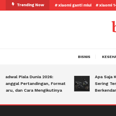
Skip
Trending Now
xiaomi ganti miui
xiaomi 1
To
Content
BISNIS
KESEH
adwal Piala Dunia 2026:
Apa Saja Kes
anggal Pertandingan, Format
Sering Terjad
aru, dan Cara Mengikutinya
Berkendara?